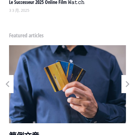
Le Successeur 2025 Online Film 𝚆𝚊𝚝𝚌𝚑
3 3 月, 2025
Featured articles