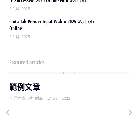
Le Successeur 2025 Online Film 𝚆𝚊𝚝𝚌𝚑
3 3 月, 2025
Cinta Tak Pernah Tepat Waktu 2025 𝚆𝚊𝚝𝚌𝚑
Online
3 3 月, 2025
Featured articles
範例文章
企業推廣
,
增進財商
21 5 月, 2022