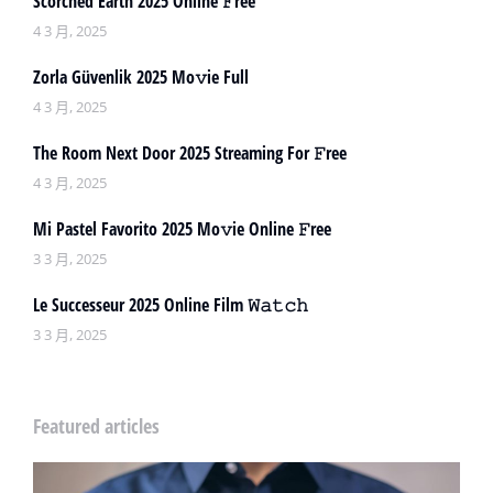
Scorched Earth 2025 Online 𝙵ree
4 3 月, 2025
Zorla Güvenlik 2025 Mo𝚟ie Full
4 3 月, 2025
The Room Next Door 2025 Streaming For 𝙵ree
4 3 月, 2025
Mi Pastel Favorito 2025 Mo𝚟ie Online 𝙵ree
3 3 月, 2025
Le Successeur 2025 Online Film 𝚆𝚊𝚝𝚌𝚑
3 3 月, 2025
Featured articles