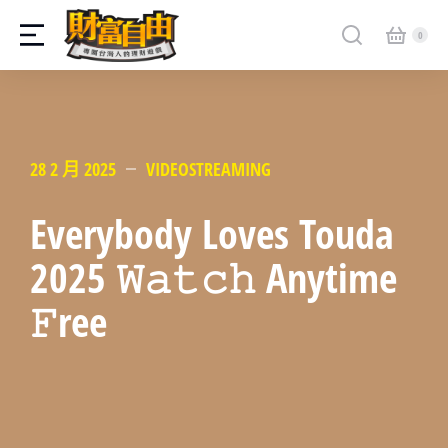
28 2 月 2025
VIDEOSTREAMING
Everybody Loves Touda
2025 𝚆𝚊𝚝𝚌𝚑 Anytime
𝙵ree