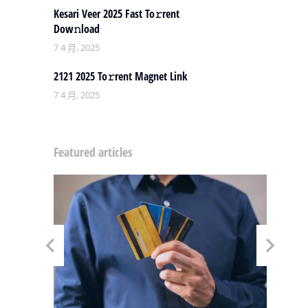
Kesari Veer 2025 Fast To𝚛rent
Dow𝚗load
7 4 月, 2025
2121 2025 To𝚛rent Magnet Link
7 4 月, 2025
Featured articles