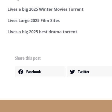
Lives a big 2025 Winter Movies Torrent
範例文章
Lives Large 2025 Film Sites
增進財商
8 4 月, 2020
Lives a big 2025 best drama torrent
Share this post
Facebook
Twitter