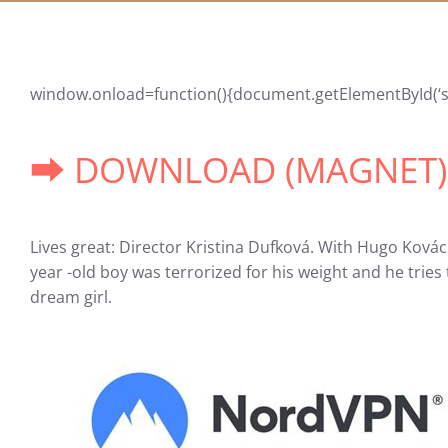
window.onload=function(){document.getElementById(‘scro
➡ DOWNLOAD (MAGNET)
Lives great: Director Kristina Dufková. With Hugo Kovác
year -old boy was terrorized for his weight and he tries 
dream girl.