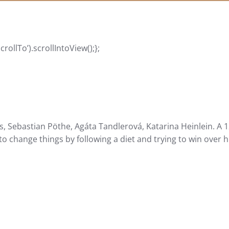
llTo’).scrollIntoView();};
s, Sebastian Pöthe, Agáta Tandlerová, Katarina Heinlein. A 1
to change things by following a diet and trying to win over h