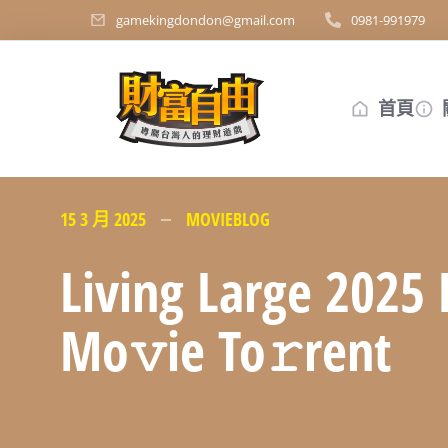
gamekingdondon@gmail.com
0981-991979
首頁
15 3 月 2025
MOVIEBLOG
Living Large 2025
Mo𝚟ie To𝚛rent