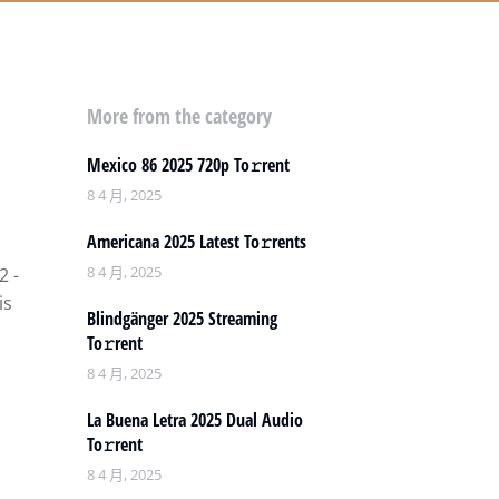
More from the category
Mexico 86 2025 720p To𝚛rent
8 4 月, 2025
Americana 2025 Latest To𝚛rents
8 4 月, 2025
2 -
is
Blindgänger 2025 Streaming
To𝚛rent
8 4 月, 2025
La Buena Letra 2025 Dual Audio
To𝚛rent
8 4 月, 2025