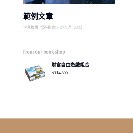
範例文章
企業推廣
,
增進財商
21 5 月, 2022
增
From our book shop
財富自由遊戲組合
NT$
4,800