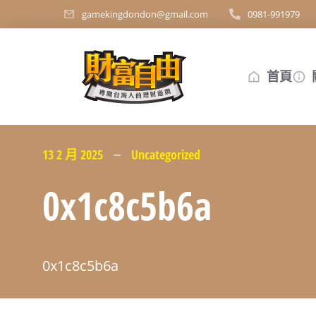
gamekingdondon@gmail.com
0981-991979
首頁
13 2 月 2025
Uncategorized
0x1c8c5b6a
0x1c8c5b6a