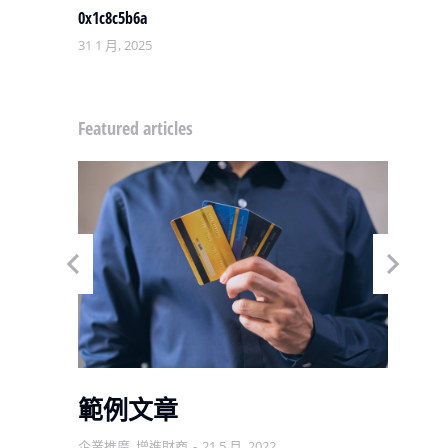
0x1c8c5b6a
31 1 月, 2025
Featured articles
範例文章
企業推廣
,
增進財商
21 5 月, 2022
增